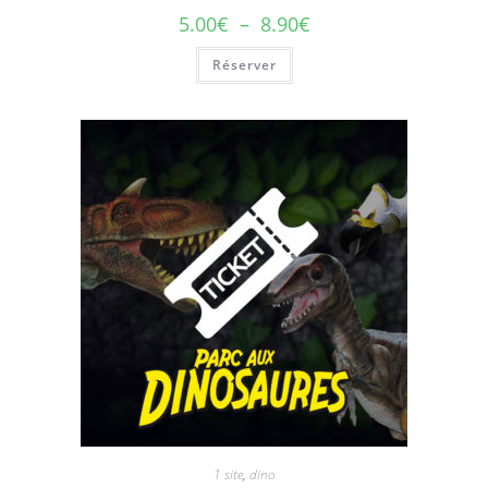
5.00
€
–
8.90
€
Réserver
1 site
,
dino