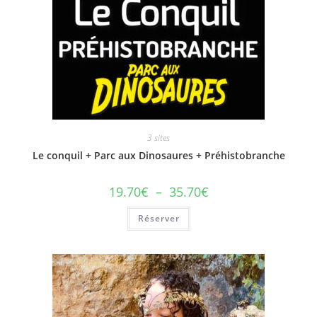
3 sites
Le conquil + Parc aux Dinosaures + Préhistobranche
19.70
€
–
35.70
€
Réserver