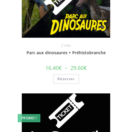
2 sites
Parc aux dinosaures + Préhistobranche
16.40
€
–
29.60
€
Réserver
PROMO !