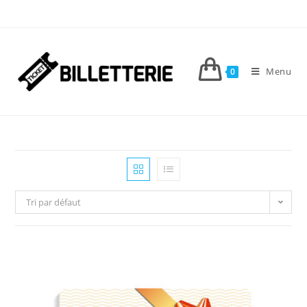
Menu
0
Tri par défaut