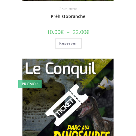
1 site
,
accro
Préhistobranche
10.00
€
–
22.00
€
Réserver
PROMO !