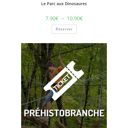
Le Parc aux Dinosaures
7.90
€
–
10.90
€
Réserver