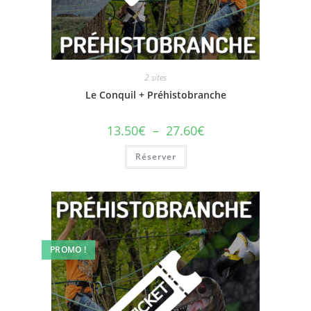
2 sites
Le Conquil + Préhistobranche
13.50
€
–
27.60
€
Réserver
PROMO !