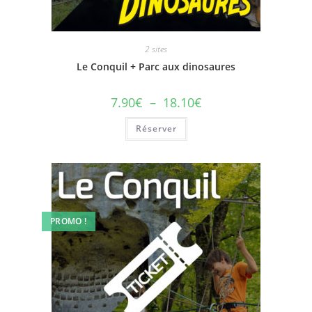
2 sites
Le Conquil + Parc aux dinosaures
7.90
€
–
18.10
€
Réserver
PROMO !