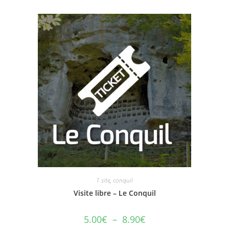
1 site
,
conquil
Visite libre – Le Conquil
5.00
€
–
8.90
€