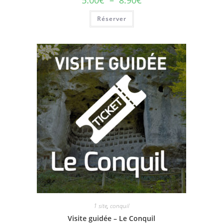
5.00
€
–
8.90
€
Réserver
1 site
,
conquil
Visite guidée – Le Conquil