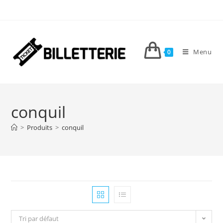
Menu
0
conquil
>
Produits
>
conquil
Tri par défaut