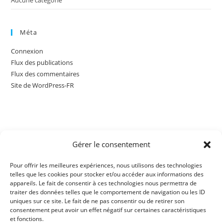
Méta
Connexion
Flux des publications
Flux des commentaires
Site de WordPress-FR
Gérer le consentement
Les billets achetés ne sont ni échangeables ni remboursables en
application de l’article L 121-20-4 du Code de la consommation
Pour offrir les meilleures expériences, nous utilisons des technologies
telles que les cookies pour stocker et/ou accéder aux informations des
appareils. Le fait de consentir à ces technologies nous permettra de
traiter des données telles que le comportement de navigation ou les ID
uniques sur ce site. Le fait de ne pas consentir ou de retirer son
consentement peut avoir un effet négatif sur certaines caractéristiques
et fonctions.